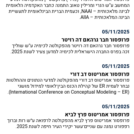
המחשב ע"ש הנרי ומרילין טאוב התמנה כחבר האקדמיה הלאומית
לבינה מלאכותית – NAAI, וכעמית הברית הבינלאומית לתעשיית
הבינה המלאכותית – AIIA.
05/11/2025
פרופסור חבר גרהאם דה רויטר
פרופסור חבר גרהאם דה רויטר מהפקולטה לכימיה ע"ש שוליך
זכה בפרס החברה הישראלית לכימיה למדען צעיר לשנת 2025.
05/11/2025
פרופסור אמריטוס דב דורי
פרופסור אמריטוס דב דורי מהפקולטה למדעי הנתונים וההחלטות
נבחר לעמית ER של קהילת הכנס הבין־לאומי למידול מושגי
(International Conference on Conceptual Modeling – ER).
05/11/2025
פרופסור אמריטוס פרץ לביא
פרופסור אמריטוס פרץ לביא מהפקולטה לרפואה ע״ש רות וברוך
רפפורט נמנה עם שניים־עשר יקירי העיר חיפה לשנת 2025.