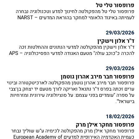
פרופסור טלי טל
פרופסור טלי טל מהפקולטה לחינוך למדע וטכנולוגיה נבחרה
לעמיתה באיגוד הלאומי למחקר בהוראת המדעים – NARST
29/03/2026
ד"ר אלון וישקין
ד"ר אלון וישקין מהפקולטה למדעי הנתונים וההחלטות זכה
להכרה כ"כוכב עולה" מטעם האגודה למדעי הפסיכולוגיה – APS
29/03/2026
פרופסור חבר מירב אהרון גוטמן
פרופסור חבר מירב אהרון גוטמן מהפקולטה לארכיטקטורה ובינוי
ערים זכתה בפרס ד"ר נתנאל ואריקה לורך מטעם יד יצחק בן־צבי
על ספרה "עומדים בפני עצמם: על סוציולוגיה עירונית ומזרחיות
בישראל".
18/02/2026
פרופסור מחקר אילן מרק
פרופסור מחקר אילן מרק מהפקולטה לכימיה ע"ש שוליך נבחר
כעמית האקדמיה האירופית למדעים European Academy of