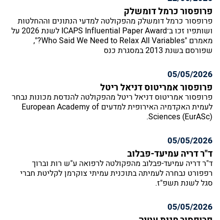
פרופסור כרמל דומשלק
פרופסור כרמל דומשלק מהפקולטה למדעי הנתונים וההחלטות
ושותפיו זכו ב־ICAPS Influential Paper Award לשנת 2026 על
מאמרם "Who Said We Need to Relax All Variables?",
שפורסם בשנת 2013 במסגרת כנס
05/05/2026
פרופסור אמריטוס דניאל ריטל
פרופסור אמריטוס דניאל ריטל מהפקולטה להנדסת מכונות נבחר
לעמית האקדמיה האירופית למדעים European Academy of
Sciences (EurASc).
05/05/2026
ד"ר דריה עמיעד-פבלוב
ד"ר דריה עמיעד-פבלוב מהפקולטה לרפואה ע"ש רות וברוך
רפפורט נבחרה לעמיתה בתוכנית עמיתי צוקרמן לקליטת חברי
סגל לשנת תשפ"ז.
05/05/2026