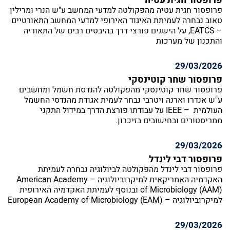
פרופסור חגית עטיה
פרופסור חגית עטיה מהפקולטה למדעי המחשב ע"ש הנרי ומרילין
טאוב נבחרה לעמיתת האיגוד האירופי למדעי המחשב התאורטיים
– EATCS, על הישגים פורצי דרך בהיבטים רבים של התאוריה
והתכנון של מערכות
29/03/2026
פרופסור שחר קוטינסקי
פרופסור שחר קוטינסקי מהפקולטה להנדסת חשמל ומחשבים
ע"ש אנדרו וארנה ויטרבי נבחר לעמית אגודת מהנדסי החשמל
העולמית – IEEE על עבודתו פורצת הדרך במידול התקני
ממריסטורים ובחישובים בזיכרון.
29/03/2026
פרופסור דבי לינדל
פרופסור דבי לינדל מהפקולטה לביולוגיה נבחרה לעמיתת
האקדמיה האמריקאית למיקרוביולוגיה – American Academy
of Microbiology (AAM) ובנוסף לעמיתת האקדמיה האירופית
למיקרוביולוגיה – European Academy of Microbiology (EAM)
29/03/2026