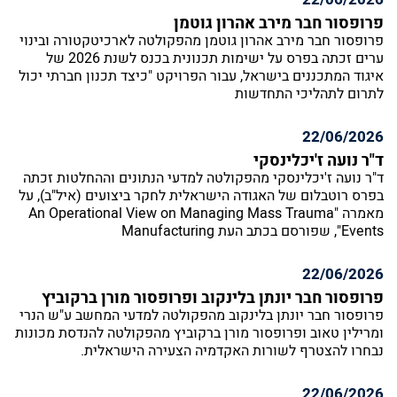
פרופסור חבר מירב אהרון גוטמן
פרופסור חבר מירב אהרון גוטמן מהפקולטה לארכיטקטורה ובינוי
ערים זכתה בפרס על ישימות תכנונית בכנס לשנת 2026 של
איגוד המתכננים בישראל, עבור הפרויקט "כיצד תכנון חברתי יכול
לתרום לתהליכי התחדשות
22/06/2026
ד"ר נועה ז'יכלינסקי
ד"ר נועה ז'יכלינסקי מהפקולטה למדעי הנתונים וההחלטות זכתה
בפרס רוטבלום של האגודה הישראלית לחקר ביצועים (איל"ב), על
מאמרה "An Operational View on Managing Mass Trauma
Events", שפורסם בכתב העת Manufacturing
22/06/2026
פרופסור חבר יונתן בלינקוב ופרופסור מורן ברקוביץ
פרופסור חבר יונתן בלינקוב מהפקולטה למדעי המחשב ע"ש הנרי
ומרילין טאוב ופרופסור מורן ברקוביץ מהפקולטה להנדסת מכונות
נבחרו להצטרף לשורות האקדמיה הצעירה הישראלית.
22/06/2026