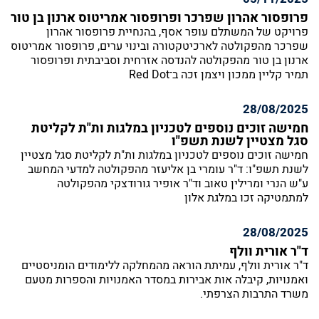
פרופסור אהרון שפרכר ופרופסור אמריטוס ארנון בן טור
פרויקט של המשתלם עופר אסף, בהנחיית פרופסור אהרון
שפרכר מהפקולטה לארכיטקטורה ובינוי ערים, פרופסור אמריטוס
ארנון בן טור מהפקולטה להנדסה אזרחית וסביבתית ופרופסור
תמיר קליין ממכון ויצמן זכה ב־Red Dot
28/08/2025
חמישה זוכים נוספים לטכניון במלגות ות"ת לקליטת
סגל מצטיין לשנת תשפ"ו
חמישה זוכים נוספים לטכניון במלגות ות"ת לקליטת סגל מצטיין
לשנת תשפ"ו: ד"ר עומרי בן אליעזר מהפקולטה למדעי המחשב
ע"ש הנרי ומרילין טאוב וד"ר אופיר גורודצקי מהפקולטה
למתמטיקה זכו במלגת אלון
28/08/2025
ד"ר אורית וולף
ד"ר אורית וולף, עמיתת הוראה מהמחלקה ללימודים הומניסטיים
ואמנויות, קיבלה אות אבירות במסדר האמנויות והספרות מטעם
משרד התרבות הצרפתי.