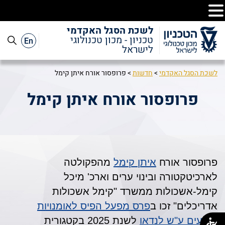
לשכת הסגל האקדמי
En
טכניון - מכון טכנולוגי
לישראל
לשכת הסגל האקדמי
>
חדשות
>
פרופסור אורח איתן קימל
פרופסור אורח איתן קימל
פרופסור אורח
איתן קימל
מהפקולטה
לארכיטקטורה ובינוי ערים וארכ' מיכל
קימל-אשכולות ממשרד "קימל אשכולות
אדריכלים" זכו ב
פרס מפעל הפיס לאומנויות
ומדעים ע"ש לנדאו
לשנת 2025 בקטגורית