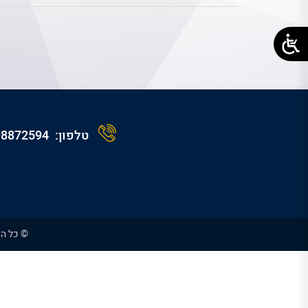
טלפון:
-8872594
© כל הז